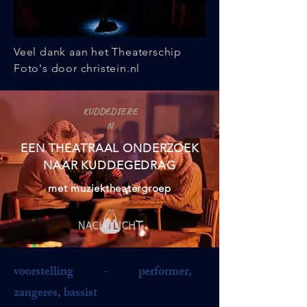
Veel dank aan het Theaterschip
Foto's door christein.nl
KUDDEDIERE
N
EEN THEATRAAL ONDERZOEK
NAAR KUDDEGEDRAG
met muziektheatergroep
voorstelling - performer,
zangeres, bassist