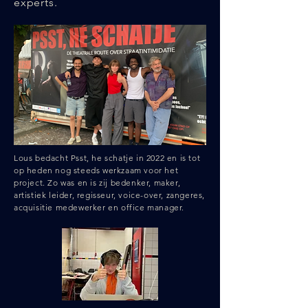
experts.
Lous bedacht Psst, he schatje in 2022 en is tot
op heden nog steeds werkzaam voor het
project. Zo was en is zij bedenker, maker,
artistiek leider, regisseur, voice-over, zangeres,
acquisitie medewerker en office manager.