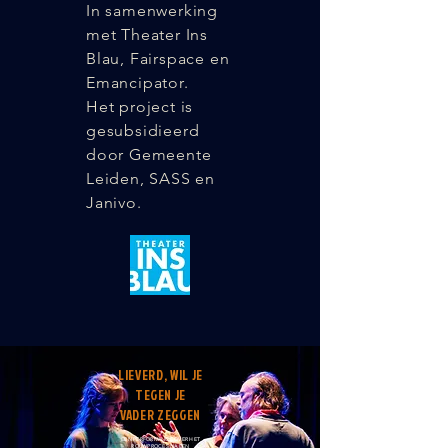
In samenwerking
met Theater Ins
Blau, Fairspace en
Emancipator.
Het project is
gesubsidieerd
door Gemeente
Leiden, SASS en
Janivo.
LIEVERD, WIL JE
TEGEN JE
VADER ZEGGEN
EEN PERFORMANCE OVER HET
ROUWPROCES NA EEN